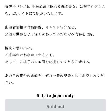
谷桃子バレエ団 千葉公演『眠れる森の美女』公演プログラム
を、ECサイトにて販売いたします。
出演者情報や作品解説、キャスト紹介など、
公演の世界をより深く味わっていただける内容を収録。
観劇の思い出に。
ご来場が叶わなかった方にも。
そして、谷桃子バレエ団を応援してくださる皆様へ。
あの日の舞台の余韻を、ぜひ一冊の記録としてお楽しみくだ
さい。
Ship to Japan only
Sold out